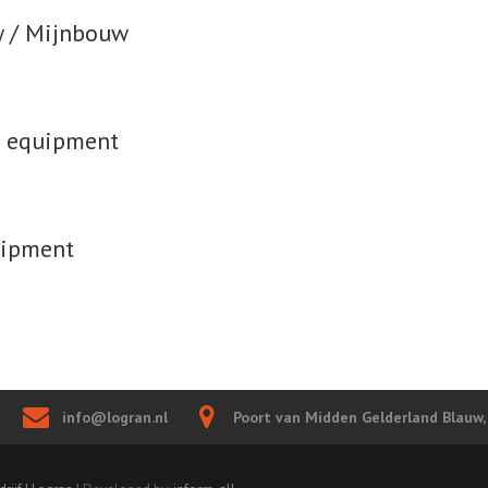
 / Mijnbouw
g equipment
uipment
info@logran.nl
Poort van Midden Gelderland Blauw,