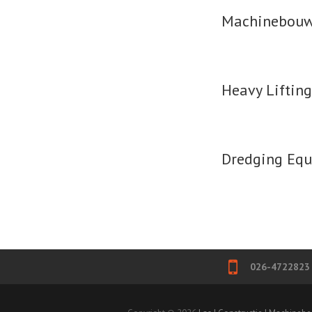
Machinebouw
Heavy Liftin
Dredging Eq
026-4722823